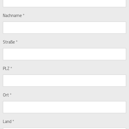
Nachname
*
Straße
*
PLZ
*
Ort
*
Land
*