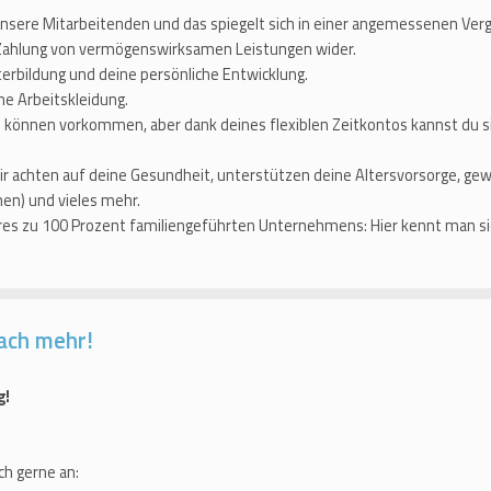
nsere Mitarbeitenden und das spiegelt sich in einer angemessenen Verg
 Zahlung von vermögenswirksamen Leistungen wider.
erbildung und deine persönliche Entwicklung.
ne Arbeitskleidung.
 können vorkommen, aber dank deines flexiblen Zeitkontos kannst du s
r achten auf deine Gesundheit, unterstützen deine Altersvorsorge, ge
en) und vieles mehr.
eres zu 100 Prozent familiengeführten Unternehmens: Hier kennt man sic
ach mehr!
g!
ch gerne an: