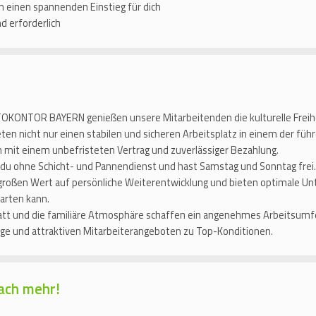
en einen spannenden Einstieg für dich
d erforderlich
OKONTOR BAYERN genießen unsere Mitarbeitenden die kulturelle Freih
eten nicht nur einen stabilen und sicheren Arbeitsplatz in einem der f
 mit einem unbefristeten Vertrag und zuverlässiger Bezahlung.
 du ohne Schicht- und Pannendienst und hast Samstag und Sonntag frei.
großen Wert auf persönliche Weiterentwicklung und bieten optimale Un
tarten kann.
t und die familiäre Atmosphäre schaffen ein angenehmes Arbeitsumfeld.
orge und attraktiven Mitarbeiterangeboten zu Top-Konditionen.
ach mehr!