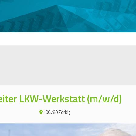
eiter LKW-Werkstatt (m/w/d)
06780 Zörbig