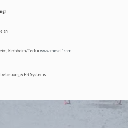
ng!
e an:
heim, Kirchheim/Teck •
www.mosolf.com
albetreuung & HR Systems
e