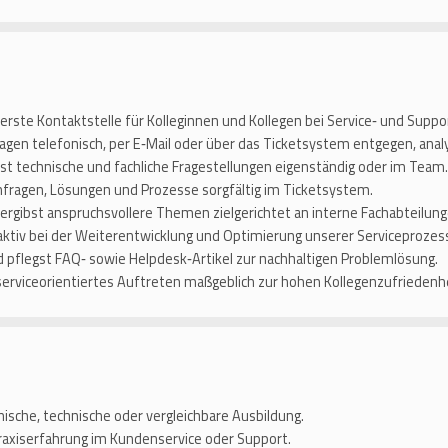
e erste Kontaktstelle für Kolleginnen und Kollegen bei Service‑ und Supp
gen telefonisch, per E‑Mail oder über das Ticketsystem entgegen, analys
löst technische und fachliche Fragestellungen eigenständig oder im Team.
fragen, Lösungen und Prozesse sorgfältig im Ticketsystem.
bergibst anspruchsvollere Themen zielgerichtet an interne Fachabteilung
 aktiv bei der Weiterentwicklung und Optimierung unserer Serviceprozes
nd pflegst FAQ‑ sowie Helpdesk‑Artikel zur nachhaltigen Problemlösung.
 serviceorientiertes Auftreten maßgeblich zur hohen Kollegenzufriedenhe
sche, technische oder vergleichbare Ausbildung.
raxiserfahrung im Kundenservice oder Support.