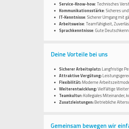
Service-Know-how
: Technisches Vers
Kommunikationsstärke
: Sicheres und
IT-Kenntnisse
: Sicherer Umgang mit g
Arbeitsweise
: Teamfähigkeit, Zuverläss
Sprachkenntnisse
: Gute Deutschkennt
Deine Vorteile bei uns
Sicherer Arbeitsplatz:
Langfristige P
Attraktive Vergütung:
Leistungsgerec
Flexibilität:
Moderne Arbeitszeitmodel
Weiterentwicklung:
Vielfältige Weite
Teamkultur:
Kollegiales Miteinander,
Zusatzleistungen:
Betriebliche Alter
Gemeinsam bewegen wir einf