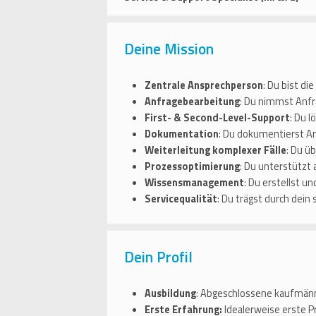
Deine Mission
Zentrale Ansprechperson
: Du bist di
Anfragebearbeitung
: Du nimmst Anfra
First- & Second-Level-Support
: Du 
Dokumentation
: Du dokumentierst An
Weiterleitung komplexer Fälle
: Du ü
Prozessoptimierung
: Du unterstützt
Wissensmanagement
: Du erstellst u
Servicequalität
: Du trägst durch dein
Dein Profil
Ausbildung
: Abgeschlossene kaufmänni
Erste Erfahrung:
Idealerweise erste P