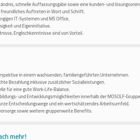
tändnis, schnelle Auffassungsgabe sowie eine kunden‑ und lösungsorien
 freundliches Auftreten in Wort und Schrift.
ängigen IT‑Systemen und MS Office.
igkeit und Eigeninitiative.
nisse, Englischkenntnisse sind von Vorteil.
erspektive in einem wachsenden, familiengeführten Unternehmen.
hte Bezahlung inklusive zusätzlicher Sozialleistungen.
le für eine gute Work‑Life‑Balance.
rbildungs‑ und Entwicklungsmöglichkeiten innerhalb der MOSOLF‑Gruppe
 kurze Entscheidungswege und ein wertschätzendes Arbeitsumfeld.
svorsorge sowie weitere gruppenweite Benefits.
ach mehr!