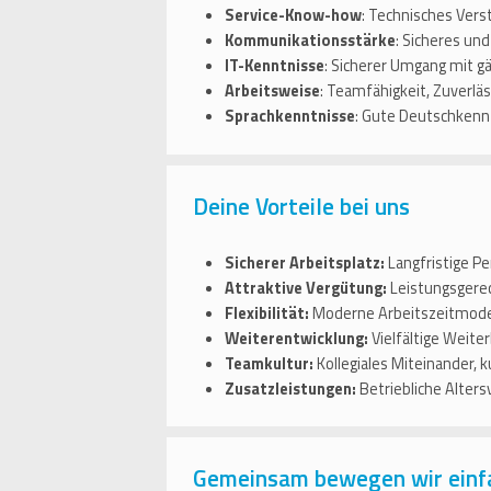
Service-Know-how
: Technisches Vers
Kommunikationsstärke
: Sicheres und
IT-Kenntnisse
: Sicherer Umgang mit g
Arbeitsweise
: Teamfähigkeit, Zuverläss
Sprachkenntnisse
: Gute Deutschkennt
Deine Vorteile bei uns
Sicherer Arbeitsplatz:
Langfristige P
Attraktive Vergütung:
Leistungsgerec
Flexibilität:
Moderne Arbeitszeitmodel
Weiterentwicklung:
Vielfältige Weite
Teamkultur:
Kollegiales Miteinander,
Zusatzleistungen:
Betriebliche Alter
Gemeinsam bewegen wir einf