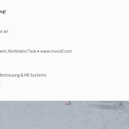
ng!
e an:
heim, Kirchheim/Teck •
www.mosolf.com
albetreuung & HR Systems
e