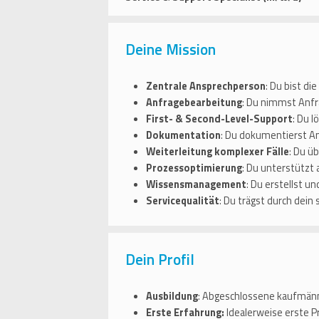
Deine Mission
Zentrale Ansprechperson
: Du bist di
Anfragebearbeitung
: Du nimmst Anfra
First- & Second-Level-Support
: Du 
Dokumentation
: Du dokumentierst An
Weiterleitung komplexer Fälle
: Du ü
Prozessoptimierung
: Du unterstützt
Wissensmanagement
: Du erstellst u
Servicequalität
: Du trägst durch dein
Dein Profil
Ausbildung
: Abgeschlossene kaufmänni
Erste Erfahrung:
Idealerweise erste P