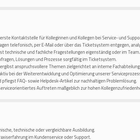
e erste Kontaktstelle für Kolleginnen und Kollegen bei Service‑ und Supp
gen telefonisch, per E‑Mail oder über das Ticketsystem entgegen, analys
löst technische und fachliche Fragestellungen eigenständig oder im Team.
fragen, Lösungen und Prozesse sorgfältig im Ticketsystem.
bergibst anspruchsvollere Themen zielgerichtet an interne Fachabteilung
 aktiv bei der Weiterentwicklung und Optimierung unserer Serviceprozes
nd pflegst FAQ‑ sowie Helpdesk‑Artikel zur nachhaltigen Problemlösung.
 serviceorientiertes Auftreten maßgeblich zur hohen Kollegenzufriedenhe
sche, technische oder vergleichbare Ausbildung.
raxiserfahrung im Kundenservice oder Support.