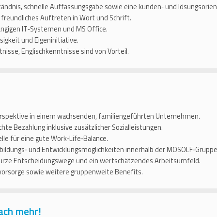
tändnis, schnelle Auffassungsgabe sowie eine kunden‑ und lösungsorien
 freundliches Auftreten in Wort und Schrift.
ängigen IT‑Systemen und MS Office.
igkeit und Eigeninitiative.
nisse, Englischkenntnisse sind von Vorteil.
erspektive in einem wachsenden, familiengeführten Unternehmen.
hte Bezahlung inklusive zusätzlicher Sozialleistungen.
le für eine gute Work‑Life‑Balance.
rbildungs‑ und Entwicklungsmöglichkeiten innerhalb der MOSOLF‑Gruppe
 kurze Entscheidungswege und ein wertschätzendes Arbeitsumfeld.
svorsorge sowie weitere gruppenweite Benefits.
ach mehr!