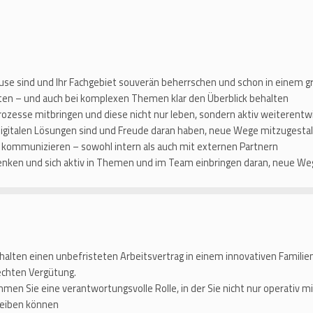
Hause sind und Ihr Fachgebiet souverän beherrschen und schon in einem
eiten – und auch bei komplexen Themen klar den Überblick behalten
Prozesse mitbringen und diese nicht nur leben, sondern aktiv weiterent
 digitalen Lösungen sind und Freude daran haben, neue Wege mitzugesta
he kommunizieren – sowohl intern als auch mit externen Partnern
nken und sich aktiv in Themen und im Team einbringen daran, neue We
alten einen unbefristeten Arbeitsvertrag in einem innovativen Familie
rechten Vergütung.
en Sie eine verantwortungsvolle Rolle, in der Sie nicht nur operativ m
reiben können