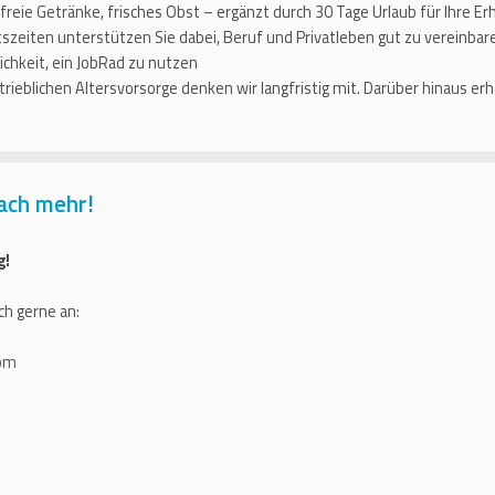
eie Getränke, frisches Obst – ergänzt durch 30 Tage Urlaub für Ihre Er
eitszeiten unterstützen Sie dabei, Beruf und Privatleben gut zu vereinbare
chkeit, ein JobRad zu nutzen
rieblichen Altersvorsorge denken wir langfristig mit. Darüber hinaus erh
ach mehr!
g!
ch gerne an:
om