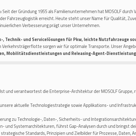
t:
Seit der Gründung 1955 als Familienunternehmen hat MOSOLF durch Vi
der Fahrzeuglogistik erreicht. Heute steht unser Name für Qualität, Zuve
ntinuierlichen Verbesserung prägt unser Unternehmen.
k-, Technik- und Servicelösungen für Pkw, leichte Nutzfahrzeuge so
 Verkehrsträgerflotte sorgen wir für optimale Transporte. Unser Ange
en, Mobilitätsdienstleistungen und Releasing-Agent-Dienstleistung
st und verantwortest die Enterprise-Architektur der MOSOLF Gruppe, ric
 unsere aktuelle Technologiestrategie sowie Applikations- und Infrastr
ierung zu Technologie-, Daten-, Sicherheits- und Integrationsarchitektu
n- und Systemarchitekturen, führst Gap-Analysen durch und bringst dein
 strategische Standards, Prinzipien und Zielbilder für Prozesse, Daten