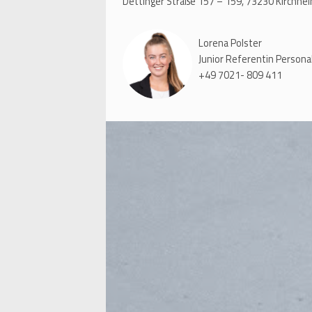
Dettinger Straße 157 – 159, 73230 Kirchhe
Lorena Polster
Junior Referentin Person
+49 7021- 809 411