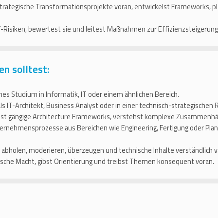
strategische Transformationsprojekte voran, entwickelst Frameworks, 
-Risiken, bewertest sie und leitest Maßnahmen zur Effizienzsteigerung 
en solltest:
es Studium in Informatik, IT oder einem ähnlichen Bereich.
s IT-Architekt, Business Analyst oder in einer technisch-strategischen R
st gängige Architecture Frameworks, verstehst komplexe Zusammenhä
rnehmensprozesse aus Bereichen wie Engineering, Fertigung oder Planun
bholen, moderieren, überzeugen und technische Inhalte verständlich v
rische Macht, gibst Orientierung und treibst Themen konsequent voran.