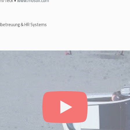
im/Teck •
www.mosolf.com
albetreuung & HR Systems