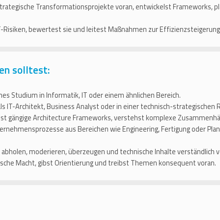
strategische Transformationsprojekte voran, entwickelst Frameworks, 
-Risiken, bewertest sie und leitest Maßnahmen zur Effizienzsteigerung 
en solltest:
es Studium in Informatik, IT oder einem ähnlichen Bereich.
s IT-Architekt, Business Analyst oder in einer technisch-strategischen R
st gängige Architecture Frameworks, verstehst komplexe Zusammenhä
rnehmensprozesse aus Bereichen wie Engineering, Fertigung oder Planun
bholen, moderieren, überzeugen und technische Inhalte verständlich v
rische Macht, gibst Orientierung und treibst Themen konsequent voran.