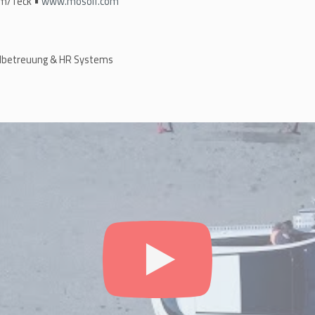
im/Teck •
www.mosolf.com
albetreuung & HR Systems