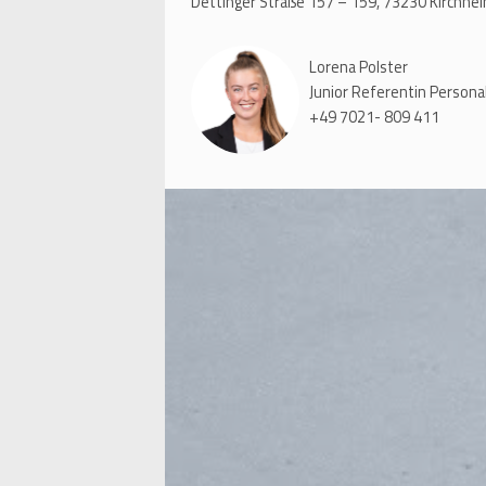
Dettinger Straße 157 – 159, 73230 Kirchhe
Lorena Polster
Junior Referentin Person
+49 7021- 809 411