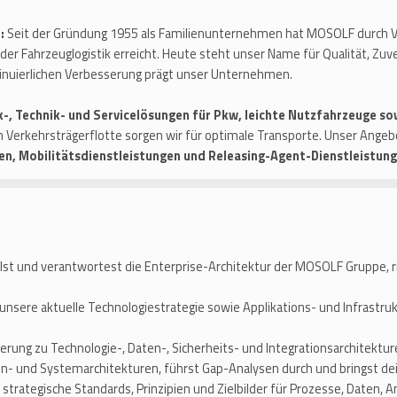
t:
Seit der Gründung 1955 als Familienunternehmen hat MOSOLF durch Vi
der Fahrzeuglogistik erreicht. Heute steht unser Name für Qualität, Zuve
ntinuierlichen Verbesserung prägt unser Unternehmen.
k-, Technik- und Servicelösungen für Pkw, leichte Nutzfahrzeuge so
 Verkehrsträgerflotte sorgen wir für optimale Transporte. Unser Ange
en, Mobilitätsdienstleistungen und Releasing-Agent-Dienstleistung
st und verantwortest die Enterprise-Architektur der MOSOLF Gruppe, ric
 unsere aktuelle Technologiestrategie sowie Applikations- und Infrastr
ierung zu Technologie-, Daten-, Sicherheits- und Integrationsarchitektu
n- und Systemarchitekturen, führst Gap-Analysen durch und bringst dein
 strategische Standards, Prinzipien und Zielbilder für Prozesse, Daten