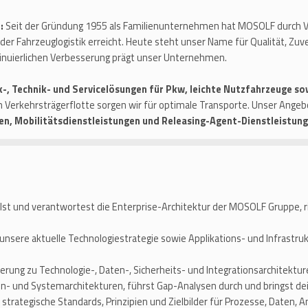
t:
Seit der Gründung 1955 als Familienunternehmen hat MOSOLF durch Vi
der Fahrzeuglogistik erreicht. Heute steht unser Name für Qualität, Zuve
ntinuierlichen Verbesserung prägt unser Unternehmen.
k-, Technik- und Servicelösungen für Pkw, leichte Nutzfahrzeuge so
 Verkehrsträgerflotte sorgen wir für optimale Transporte. Unser Ange
en, Mobilitätsdienstleistungen und Releasing-Agent-Dienstleistung
st und verantwortest die Enterprise-Architektur der MOSOLF Gruppe, ric
 unsere aktuelle Technologiestrategie sowie Applikations- und Infrastr
ierung zu Technologie-, Daten-, Sicherheits- und Integrationsarchitektu
n- und Systemarchitekturen, führst Gap-Analysen durch und bringst dein
 strategische Standards, Prinzipien und Zielbilder für Prozesse, Daten