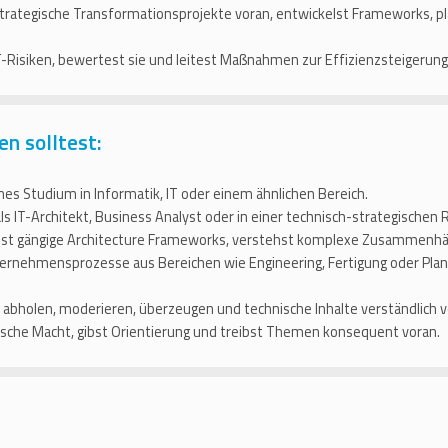
strategische Transformationsprojekte voran, entwickelst Frameworks, 
-Risiken, bewertest sie und leitest Maßnahmen zur Effizienzsteigerung 
en solltest:
es Studium in Informatik, IT oder einem ähnlichen Bereich.
s IT-Architekt, Business Analyst oder in einer technisch-strategischen R
st gängige Architecture Frameworks, verstehst komplexe Zusammenhä
rnehmensprozesse aus Bereichen wie Engineering, Fertigung oder Planun
bholen, moderieren, überzeugen und technische Inhalte verständlich v
rische Macht, gibst Orientierung und treibst Themen konsequent voran.