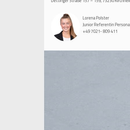
Dettinger Straße 157 – 159, 73230 Kirchhe
Lorena Polster
Junior Referentin Person
+49 7021- 809 411