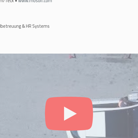
im/Teck •
www.mosolf.com
albetreuung & HR Systems