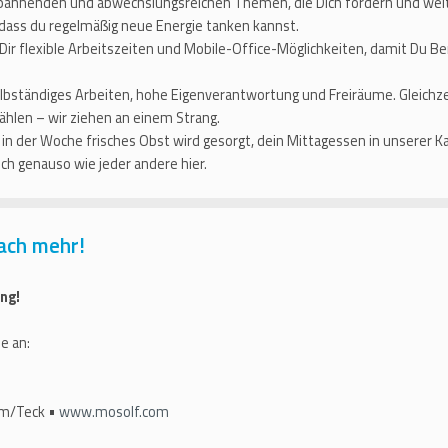
spannenden und abwechslungsreichen Themen, die Dich fordern und weit
 dass du regelmäßig neue Energie tanken kannst.
Dir flexible Arbeitszeiten und Mobile-Office-Möglichkeiten, damit Du B
bständiges Arbeiten, hohe Eigenverantwortung und Freiräume. Gleichzei
hlen – wir ziehen an einem Strang.
in der Woche frisches Obst wird gesorgt, dein Mittagessen in unserer K
ch genauso wie jeder andere hier.
ach mehr!
ng!
e an:
im/Teck •
www.mosolf.com