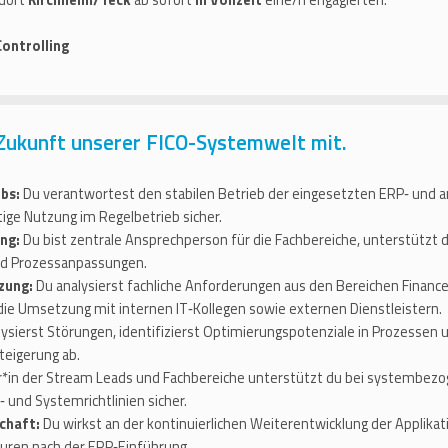
ndort
Kirchheim/Teck
ab sofort
in Vollzeit
eine/n engagierten:
ontrolling
 Zukunft unserer FICO-Systemwelt mit.
bs:
Du verantwortest den stabilen Betrieb der eingesetzten ERP‑ und
tige Nutzung im Regelbetrieb sicher.
ng:
Du bist zentrale Ansprechperson für die Fachbereiche, unterstützt
und Prozessanpassungen.
zung:
Du analysierst fachliche Anforderungen aus den Bereichen Finance &
 die Umsetzung mit internen IT‑Kollegen sowie externen Dienstleistern.
ysierst Störungen, identifizierst Optimierungspotenziale in Prozessen 
teigerung ab.
r*in der Stream Leads und Fachbereiche unterstützt du bei systembezog
und Systemrichtlinien sicher.
chaft:
Du wirkst an der kontinuierlichen Weiterentwicklung der Applika
turen nach der ERP‑Einführung.