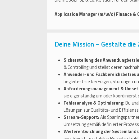
Die MOSOLF SE & Co. KG sucht für den Sta
Application Manager (m/w/d) Finance & C
Deine Mission – Gestalte die
Sicherstellung des Anwendungbetrie
& Controlling und stellst deren nachhal
Anwender‑ und Fachbereichsbetreuu
begleitest sie bei Fragen, Störungen 
Anforderungsmanagement & Umset
sie eigenständig um oder koordinierst
Fehleranalyse & Optimierung:
Du anal
Lösungen zur Qualitäts‑ und Effizienzs
Stream-Support:
Als Sparringspartne
Umsetzung gemäß definierter Prozess‑ 
Weiterentwicklung der Systemlands
von Projekt‑ zu stabilen Betriebsstruk