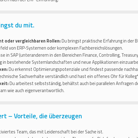
ingst du mit.
t oder vergleichbaren Rollen:
Du bringst praktische Erfahrung in de
Umfeld von ERP‑Systemen oder komplexen Fachbereichslösungen.
e in SAP (unteranderem in den Bereichen Finance, Controlling, Treasury)
ltig in bestehende Systemlandschaften und neue Applikationen einzuarbe
ken:
Du erkennst Optimierungspotenziale und findest passende nachhal
echnische Sachverhalte verständlich und hast ein offenes Ohr für Kolleg
keit:
Du arbeitest selbstständig, behältst auch bei parallelen Anfragen
am wie auch eigenverantwortlich.
ert – Vorteile, die überzeugen
iviertes Team, das mit Leidenschaft bei der Sache ist.