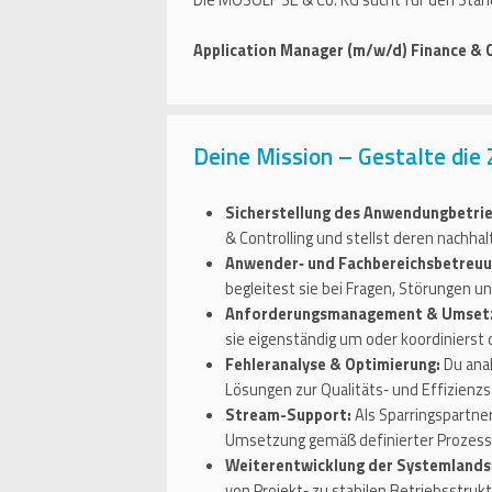
Die MOSOLF SE & Co. KG sucht für den Sta
Application Manager (m/w/d) Finance & C
Deine Mission – Gestalte die
Sicherstellung des Anwendungbetrie
& Controlling und stellst deren nachhal
Anwender‑ und Fachbereichsbetreuu
begleitest sie bei Fragen, Störungen 
Anforderungsmanagement & Umset
sie eigenständig um oder koordinierst
Fehleranalyse & Optimierung:
Du anal
Lösungen zur Qualitäts‑ und Effizienzs
Stream-Support:
Als Sparringspartne
Umsetzung gemäß definierter Prozess‑ 
Weiterentwicklung der Systemlands
von Projekt‑ zu stabilen Betriebsstruk