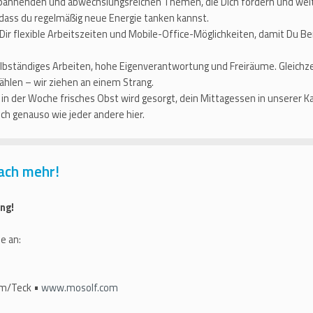
spannenden und abwechslungsreichen Themen, die Dich fordern und weit
 dass du regelmäßig neue Energie tanken kannst.
Dir flexible Arbeitszeiten und Mobile-Office-Möglichkeiten, damit Du B
bständiges Arbeiten, hohe Eigenverantwortung und Freiräume. Gleichzei
hlen – wir ziehen an einem Strang.
in der Woche frisches Obst wird gesorgt, dein Mittagessen in unserer K
ch genauso wie jeder andere hier.
ach mehr!
ng!
e an:
im/Teck •
www.mosolf.com