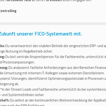
ndort
Kirchheim/Teck
ab sofort
in Vollzeit
eine/n engagierten:
ontrolling
 Zukunft unserer FICO-Systemwelt mit.
bs:
Du verantwortest den stabilen Betrieb der eingesetzten ERP‑ und
tige Nutzung im Regelbetrieb sicher.
ng:
Du bist zentrale Ansprechperson für die Fachbereiche, unterstützt
und Prozessanpassungen.
zung:
Du analysierst fachliche Anforderungen aus den Bereichen Finance &
 die Umsetzung mit internen IT‑Kollegen sowie externen Dienstleistern.
ysierst Störungen, identifizierst Optimierungspotenziale in Prozessen 
teigerung ab.
r*in der Stream Leads und Fachbereiche unterstützt du bei systembezog
und Systemrichtlinien sicher.
chaft:
Du wirkst an der kontinuierlichen Weiterentwicklung der Applika
turen nach der ERP‑Einführung.