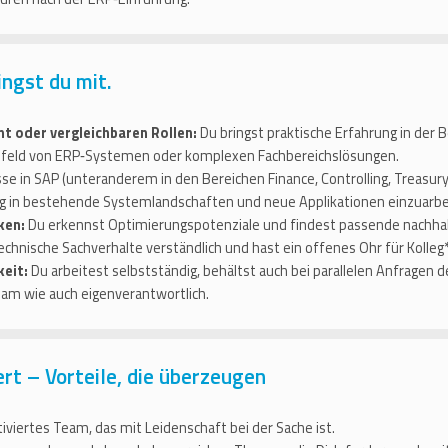
ingst du mit.
t oder vergleichbaren Rollen:
Du bringst praktische Erfahrung in de
Umfeld von ERP‑Systemen oder komplexen Fachbereichslösungen.
e in SAP (unteranderem in den Bereichen Finance, Controlling, Treasury)
ltig in bestehende Systemlandschaften und neue Applikationen einzuarbe
ken:
Du erkennst Optimierungspotenziale und findest passende nachhal
echnische Sachverhalte verständlich und hast ein offenes Ohr für Kolleg
keit:
Du arbeitest selbstständig, behältst auch bei parallelen Anfragen
am wie auch eigenverantwortlich.
ert – Vorteile, die überzeugen
iviertes Team, das mit Leidenschaft bei der Sache ist.