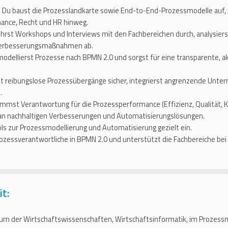
:
Du baust die Prozesslandkarte sowie End-to-End-Prozessmodelle auf, p
inance, Recht und HR hinweg.
hrst Workshops und Interviews mit den Fachbereichen durch, analysierst
 Verbesserungsmaßnahmen ab.
odellierst Prozesse nach BPMN 2.0 und sorgst für eine transparente, ak
st reibungslose Prozessübergänge sicher, integrierst angrenzende Unte
.
mmst Verantwortung für die Prozessperformance (Effizienz, Qualität, K
 an nachhaltigen Verbesserungen und Automatisierungslösungen.
ls zur Prozessmodellierung und Automatisierung gezielt ein.
ozessverantwortliche in BPMN 2.0 und unterstützt die Fachbereiche bei
it:
m der Wirtschaftswissenschaften, Wirtschaftsinformatik, im Prozess