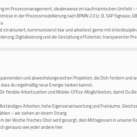
ng im Prozessmanagement, idealerweise im kaufmännischen Umfeld – v
tnisse in der Prozessmodellierung nach BPMN 2.0 (z. B. SAP Signavio, GB
a.
d strukturiert, kommunizierst klar und arbeitest gerne mit interdiszi
derung, Digitalisierung und die Gestaltung effizienter, transparenter Pr
spannenden und abwechslungsreichen Projekten, die Dich fordern und w
, dass du regelmäßig neue Energie tanken kannst.
 Dir flexible Arbeitszeiten und Mobile-Office-Möglichkeiten, damit Du B
bständiges Arbeiten, hohe Eigenverantwortung und Freiräume. Gleichzei
hlen – wir ziehen an einem Strang.
in der Woche frisches Obst wird gesorgt, dein Mittagessen in unserer K
ch genauso wie jeder andere hier.