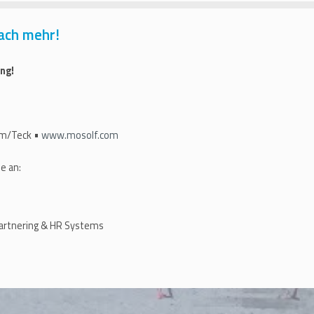
ach mehr!
ng!
im/Teck •
www.mosolf.com
e an:
artnering & HR Systems