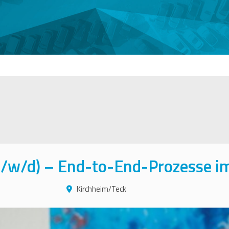
/w/d) – End-to-End-Prozesse i
Kirchheim/Teck