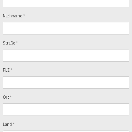
Nachname
*
Straße
*
PLZ
*
Ort
*
Land
*