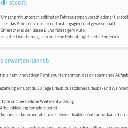
 dir steckt:
m Umgang mit unterschiedlichsten Fahrzeugtypen verschiedener Herstell
hätzt das Arbeiten im Team und bist engagiert und gewissenhaft.
Führerscheins der Klasse B und fährst gern Auto.
 ein guter Orientierungssinn und eine Höhentauglichkeit erforderlich.
ns erwarten kannst:
t in einem innovativen Familienunternehmen, das dir spannende Aufg
ezahlung erhältst du 30 Tage Urlaub, zusätzliches Urlaubs- und Weih
fliche und persönliche Weiterentwicklung.
 Arbeitskleidung komplett bereit.
 können vorkommen, aber dank deines flexiblen Zeitkontos kannst du s
r achten auf deine Gesundheit, unterstützen deine Altersvorsorge, ge