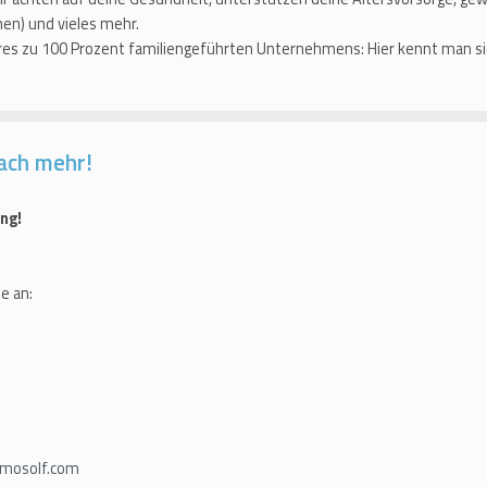
en) und vieles mehr.
eres zu 100 Prozent familiengeführten Unternehmens: Hier kennt man sic
ach mehr!
ng!
e an:
mosolf.com