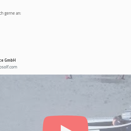
ch gerne an:
ice GmbH
solf.com