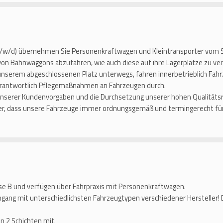
(m/w/d) übernehmen Sie Personenkraftwagen und Kleintransporter vom S
on Bahnwaggons abzufahren, wie auch diese auf ihre Lagerplätze zu ver
f unserem abgeschlossenen Platz unterwegs, fahren innerbetrieblich F
erantwortlich Pflegemaßnahmen an Fahrzeugen durch.
unserer Kundenvorgaben und die Durchsetzung unserer hohen Qualitätsri
cher, dass unsere Fahrzeuge immer ordnungsgemäß und termingerecht fü
sse B und verfügen über Fahrpraxis mit Personenkraftwagen.
gang mit unterschiedlichsten Fahrzeugtypen verschiedener Hersteller! 
in 2 Schichten mit.