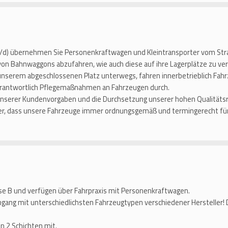
w/d) übernehmen Sie Personenkraftwagen und Kleintransporter vom Str
on Bahnwaggons abzufahren, wie auch diese auf ihre Lagerplätze zu ver
f unserem abgeschlossenen Platz unterwegs, fahren innerbetrieblich F
erantwortlich Pflegemaßnahmen an Fahrzeugen durch.
unserer Kundenvorgaben und die Durchsetzung unserer hohen Qualitätsri
cher, dass unsere Fahrzeuge immer ordnungsgemäß und termingerecht fü
sse B und verfügen über Fahrpraxis mit Personenkraftwagen.
gang mit unterschiedlichsten Fahrzeugtypen verschiedener Hersteller! 
in 2 Schichten mit.