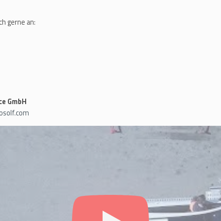
ch gerne an:
ice GmbH
solf.com