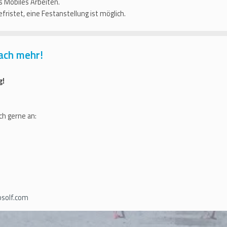
es Mobiles Arbeiten.
efristet, eine Festanstellung ist möglich.
ach mehr!
g!
ch gerne an:
solf.com