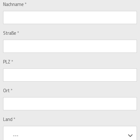
Nachname
*
Straße
*
PLZ
*
Ort
*
Land
*
---