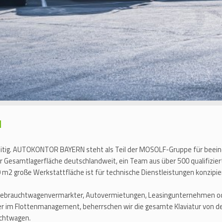
H
eitig. AUTOKONTOR BAYERN steht als Teil der MOSOLF-Gruppe für beeind
er Gesamtlagerfläche deutschlandweit, ein Team aus über 500 qualifizie
m2 große Werkstattfläche ist für technische Dienstleistungen konzipie
Gebrauchtwagenvermarkter, Autovermietungen, Leasingunternehmen ode
ner im Flottenmanagement, beherrschen wir die gesamte Klaviatur von de
uchtwagen.