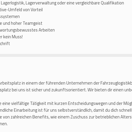
agerlogistik, Lagerverwaltung oder eine vergleichbare Qualifikation
ive-Umfeld von Vorteil
tssystemen
ise und hoher Teamgeist
ntwortungsbewusstes Arbeiten
r kein Muss!
chrift
 Arbeitsplatz in einem der führenden Unternehmen der Fahrzeuglogistikb
splatz bei uns ist sicher und zukunftsorientiert. Wir bieten dir einen unb
 eine vielfältige Tätigkeit mit kurzen Entscheidungswegen und der Mögl
ndliche Einarbeitung ist für uns selbstverständlich, damit du dich schnel
re von zahlreichen Benefits, wie einem Zuschuss zur betrieblichen Alter
nen.