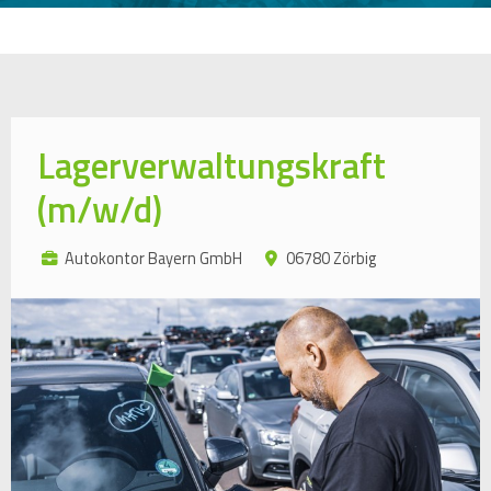
Lagerverwaltungskraft
(m/w/d)
Autokontor Bayern GmbH
06780 Zörbig