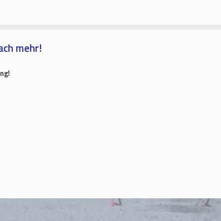
ach mehr!
ng!
u