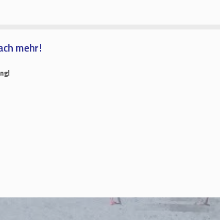
ach mehr!
ng!
u