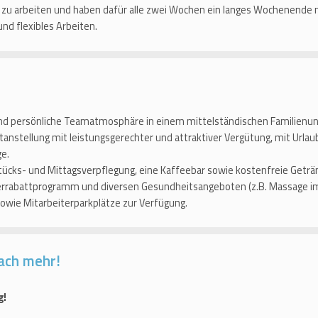
g zu arbeiten und haben dafür alle zwei Wochen ein langes Wochenende 
d flexibles Arbeiten.
und persönliche Teamatmosphäre in einem mittelständischen Familien
tanstellung mit leistungsgerechter und attraktiver Vergütung, mit Urla
ge.
stücks- und Mittagsverpflegung, eine Kaffeebar sowie kostenfreie Geträ
terrabattprogramm und diversen Gesundheitsangeboten (z.B. Massage im
 sowie Mitarbeiterparkplätze zur Verfügung.
ach mehr!
g!