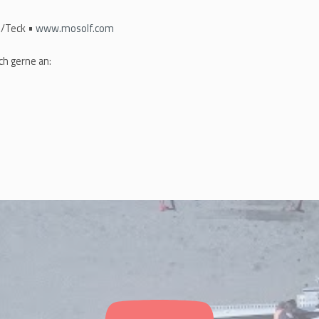
m/Teck •
www.mosolf.com
ch gerne an: