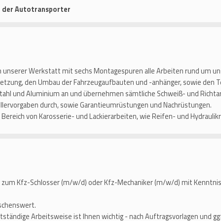
n der Autotransporter
in unserer Werkstatt mit sechs Montagespuren alle Arbeiten rund um un
dsetzung, den Umbau der Fahrzeugaufbauten und -anhänger, sowie den 
 Stahl und Aluminium an und übernehmen sämtliche Schweiß- und Richta
llervorgaben durch, sowie Garantieumrüstungen und Nachrüstungen.
Bereich von Karosserie- und Lackierarbeiten, wie Reifen- und Hydraulik
 zum Kfz-Schlosser (m/w/d) oder Kfz-Mechaniker (m/w/d) mit Kenntnis
schenswert.
stständige Arbeitsweise ist Ihnen wichtig - nach Auftragsvorlagen und gg