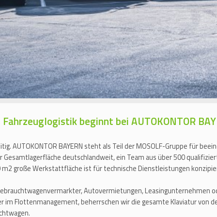
der Fahrzeuglogistik beginnt bei AUTOKONTOR B
eitig. AUTOKONTOR BAYERN steht als Teil der MOSOLF-Gruppe für beeind
er Gesamtlagerfläche deutschlandweit, ein Team aus über 500 qualifizie
m2 große Werkstattfläche ist für technische Dienstleistungen konzipie
Gebrauchtwagenvermarkter, Autovermietungen, Leasingunternehmen ode
ner im Flottenmanagement, beherrschen wir die gesamte Klaviatur von de
uchtwagen.