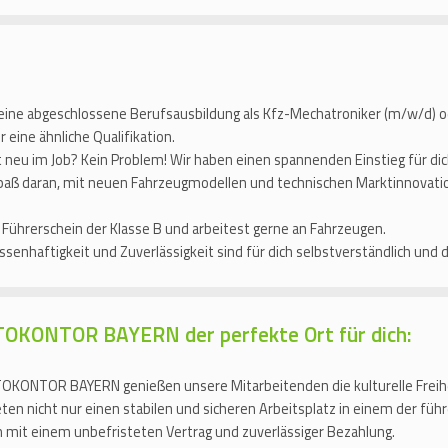
eine abgeschlossene Berufsausbildung als Kfz-Mechatroniker (m/w/d) o
 eine ähnliche Qualifikation.
 neu im Job? Kein Problem! Wir haben einen spannenden Einstieg für dic
aß daran, mit neuen Fahrzeugmodellen und technischen Marktinnovation
 Führerschein der Klasse B und arbeitest gerne an Fahrzeugen.
senhaftigkeit und Zuverlässigkeit sind für dich selbstverständlich und 
UTOKONTOR BAYERN der perfekte Ort für dich:
OKONTOR BAYERN genießen unsere Mitarbeitenden die kulturelle Freih
eten nicht nur einen stabilen und sicheren Arbeitsplatz in einem der f
 mit einem unbefristeten Vertrag und zuverlässiger Bezahlung.