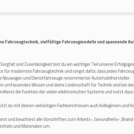
ne Fahrzeugtechnik, vielfältige Fahrzeugmodelle und spannende Auf
Sorgfalt und Zuverlässigkeit bist du ein wichtiger Teil unserer Erfolgsge
te für modernste Fahrzeugtechnik und sorgst dafür, dass jedes Fahrzeug 
ige Neuwagen und Dienstfahrzeuge renommierter Automobilhersteller.
in umfassendes Wissen und deine Leidenschaft für Technik sind bei de
trollierst die Funktion der vielen elektronischen Systeme und nutzt d
ützt du mit deinen vielseitigen Fachkenntnissen auch Kolleginnen und K
nst und beachtest alle Vorschriften zum Arbeits-, Gesundheits-, Bran
itteln und Materialien um.