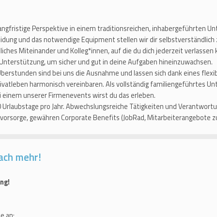
Langfristige Perspektive in einem traditionsreichen, inhabergeführten U
idung und das notwendige Equipment stellen wir dir selbstverständlich 
zliches Miteinander und Kolleg*innen, auf die du dich jederzeit verlassen 
d Unterstützung, um sicher und gut in deine Aufgaben hineinzuwachsen.
Überstunden sind bei uns die Ausnahme und lassen sich dank eines flexib
vatleben harmonisch vereinbaren. Als vollständig familiengeführtes Un
 einem unserer Firmenevents wirst du das erleben.
0 Urlaubstage pro Jahr. Abwechslungsreiche Tätigkeiten und Verantwortun
vorsorge, gewähren Corporate Benefits (JobRad, Mitarbeiterangebote z
ach mehr!
ng!
e an: