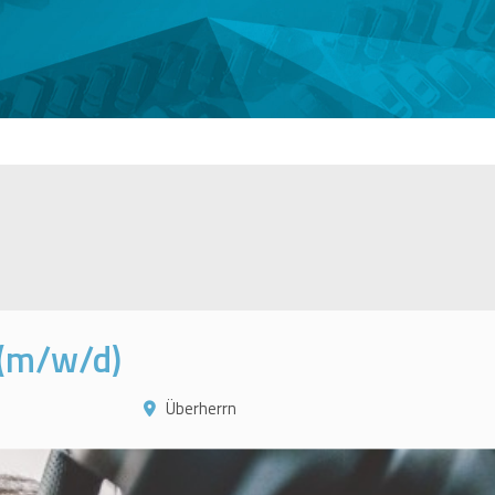
 (m/w/d)
Überherrn