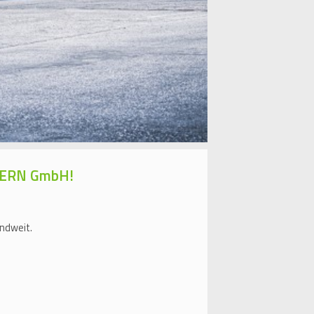
AYERN GmbH!
andweit.