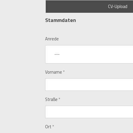
CV-Upload
Stammdaten
Anrede
---
Vorname
*
Straße
*
Ort
*