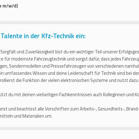
le m/w/d)
Talente in der Kfz-Technik ein:
 Sorgfalt und Zuverlässigkeit bist du ein wichtiger Teil unserer Erfolgsge
te für modernste Fahrzeugtechnik und sorgst dafür, dass jedes Fahrzeug 
ugen, Sondermodellen und Pressefahrzeugen von verschiedenen namhaf
in umfassendes Wissen und deine Leidenschaft für Technik sind bei de
trollierst die Funktion der vielen elektronischen Systeme und nutzt d
ützt du mit deinen vielseitigen Fachkenntnissen auch Kolleginnen und K
nst und beachtest alle Vorschriften zum Arbeits-, Gesundheits-, Bran
itteln und Materialien um.