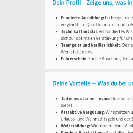
Dein Profil - Zeige uns, was in
Fundierte Ausbildung:
Du bringst ein
vergleichbare Qualifikation mit und te
Technikaffinität:
Dein fundiertes Wis
dich zur optimalen Verstärkung für un
Teamgeist und Verlässlichkeit:
Deine
Werkstattteams.
Führerschein:
Für die Ausübung der Tät
Deine Vorteile – Was du bei u
Teil eines starken Teams:
Du arbeites
bietet.
Attraktive Vergütung:
Wir schätzen u
Urlaubs- und Weihnachtsgeld und der
Weiterbildung:
Wir fördern deine Weit
Rundum-Ausstattung:
Wir stellen dei