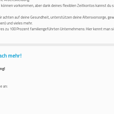
 können vorkommen, aber dank deines flexiblen Zeitkontos kannst du s
r achten auf deine Gesundheit, unterstützen deine Altersvorsorge, ge
en) und vieles mehr.
eres zu 100 Prozent familiengeführten Unternehmens: Hier kennt man si
ach mehr!
ng!
e an: