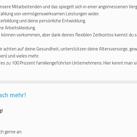
nsere Mitarbeitenden und das spiegelt sich in einer angemessenen Verg
 Zahlung von vermögenswirksamen Leistungen wider.
erbildung und deine persönliche Entwicklung.
ne Arbeitskleidung.
 können vorkommen, aber dank deines flexiblen Zeitkontos kannst du s
r achten auf deine Gesundheit, unterstützen deine Altersvorsorge, ge
en) und vieles mehr.
eres zu 100 Prozent familiengeführten Unternehmens: Hier kennt man sic
ach mehr!
g!
ch gerne an: