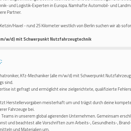
nik- und Logistik-Experten in Europa. Namhafte Automobil- und Landm
ere Partner.
etzin/Havel - rund 25 Kilometer westlich von Berlin suchen wir ab sofor
e m/w/d) mit Schwerpunkt Nutzfahrzeugtechnik
:
atroniker, Kfz-Mechaniker (alle m/w/d) mit Schwerpunkt Nutzfahrzeugte
gs sind.
rtise ist gefragt und ermöglicht eine zielgerichtete, qualifizierte Fehl
tzt Herstellervorgaben meisterhaft um und trägst durch deine kompet
erer Fahrzeuge bei.
en Teams in unserem global agierenden Unternehmen. Gemeinsam erschli
nst und beachtest alle Vorschriften zum Arbeits-, Gesundheits-, Bran
itteln und Materialien um.