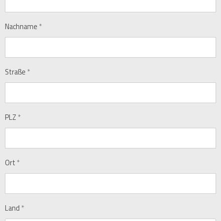
Nachname
*
Straße
*
PLZ
*
Ort
*
Land
*