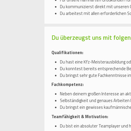
Für unsere namhaften Großkunden führ
Du kommunizierst direkt mit unseren 
Du arbeitest mit allen erforderlichen 
Du überzeugst uns mit folgen
Qualifikationen:
Du hast eine Kfz-Meisterausbildung od
Du konntest bereits entsprechende Ber
Du bringst sehr gute Fachkenntnisse i
Fachkompetenz:
Neben deinem großen Interesse an akt
Selbständigkeit und genaues Arbeiten li
Du bringst ein gewisses kaufmännische
Teamfähigkeit & Motivation:
Du bist ein absoluter Teamplayer und 