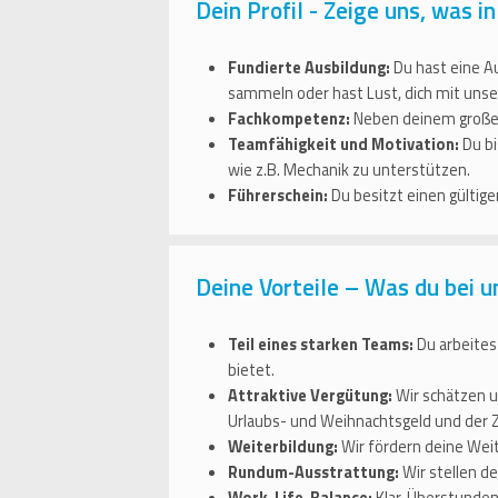
Dein Profil - Zeige uns, was in
Fundierte Ausbildung:
Du hast eine A
sammeln oder hast Lust, dich mit uns
Fachkompetenz:
Neben deinem großen
Teamfähigkeit und Motivation:
Du bi
wie z.B. Mechanik zu unterstützen.
Führerschein:
Du besitzt einen gültige
Deine Vorteile – Was du bei u
Teil eines starken Teams:
Du arbeites
bietet.
Attraktive Vergütung:
Wir schätzen u
Urlaubs- und Weihnachtsgeld und der
Weiterbildung:
Wir fördern deine Weit
Rundum-Ausstrattung:
Wir stellen de
Work-Life-Balance:
Klar, Überstunden