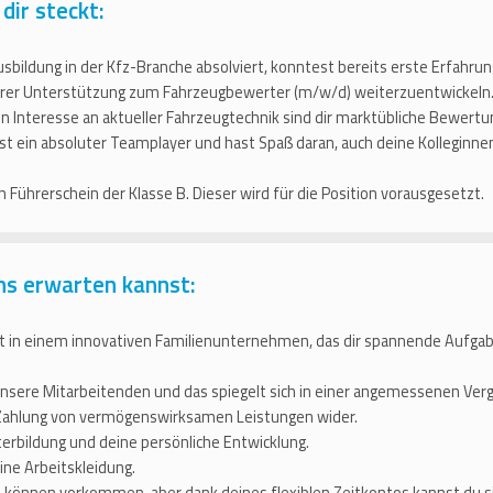
 dir steckt:
usbildung in der Kfz-Branche absolviert, konntest bereits erste Erfahr
erer Unterstützung zum Fahrzeugbewerter (m/w/d) weiterzuentwickeln
 Interesse an aktueller Fahrzeugtechnik sind dir marktübliche Bewert
st ein absoluter Teamplayer und hast Spaß daran, auch deine Kolleginn
n Führerschein der Klasse B. Dieser wird für die Position vorausgesetzt.
ns erwarten kannst:
t in einem innovativen Familienunternehmen, das dir spannende Aufg
nsere Mitarbeitenden und das spiegelt sich in einer angemessenen Verg
 Zahlung von vermögenswirksamen Leistungen wider.
erbildung und deine persönliche Entwicklung.
ine Arbeitskleidung.
 können vorkommen, aber dank deines flexiblen Zeitkontos kannst du s