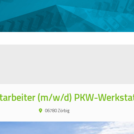
tarbeiter (m/w/d) PKW-Werksta
06780 Zörbig