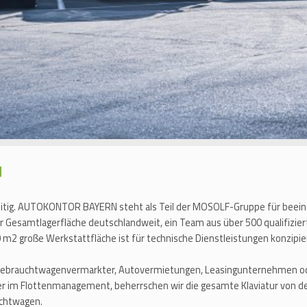
H
eitig. AUTOKONTOR BAYERN steht als Teil der MOSOLF-Gruppe für beeind
er Gesamtlagerfläche deutschlandweit, ein Team aus über 500 qualifizie
m2 große Werkstattfläche ist für technische Dienstleistungen konzipie
Gebrauchtwagenvermarkter, Autovermietungen, Leasingunternehmen ode
ner im Flottenmanagement, beherrschen wir die gesamte Klaviatur von de
uchtwagen.