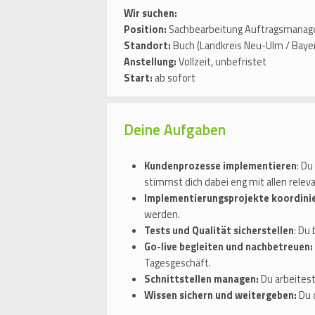
Wir suchen:
Position:
Sachbearbeitung Auftragsmana
Standort:
Buch (Landkreis Neu-Ulm / Baye
Anstellung:
Vollzeit, unbefristet
Start:
ab sofort
Deine Aufgaben
Kundenprozesse implementieren
: D
stimmst dich dabei eng mit allen relev
Implementierungsprojekte koordini
werden.
Tests und Qualität sicherstellen
: Du
Go-live begleiten und nachbetreuen:
Tagesgeschäft.
Schnittstellen managen:
Du arbeitest
Wissen sichern und weitergeben:
Du 