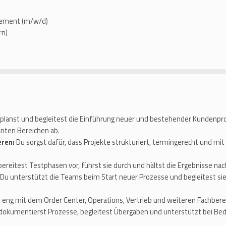
gement (m/w/d)
rn)
u planst und begleitest die Einführung neuer und bestehender Kunden
anten Bereichen ab.
eren:
Du sorgst dafür, dass Projekte strukturiert, termingerecht und mi
 bereitest Testphasen vor, führst sie durch und hältst die Ergebnisse nac
Du unterstützt die Teams beim Start neuer Prozesse und begleitest sie
 eng mit dem Order Center, Operations, Vertrieb und weiteren Fachbe
dokumentierst Prozesse, begleitest Übergaben und unterstützt bei Bed