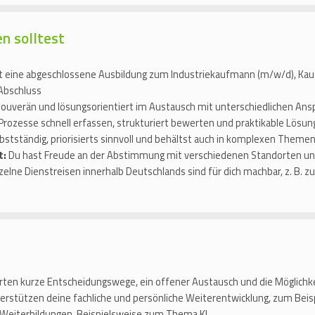
en solltest
t eine abgeschlossene Ausbildung zum Industriekaufmann (m/w/d), K
Abschluss
, souverän und lösungsorientiert im Austausch mit unterschiedlichen An
 Prozesse schnell erfassen, strukturiert bewerten und praktikable Lösun
bstständig, priorisierts sinnvoll und behältst auch in komplexen Themen
t:
Du hast Freude an der Abstimmung mit verschiedenen Standorten un
zelne Dienstreisen innerhalb Deutschlands sind für dich machbar, z. B. z
rten kurze Entscheidungswege, ein offener Austausch und die Möglichke
erstützen deine fachliche und persönliche Weiterentwicklung, zum Beispi
 Weiterbildungen, Beispielsweise zum Thema KI