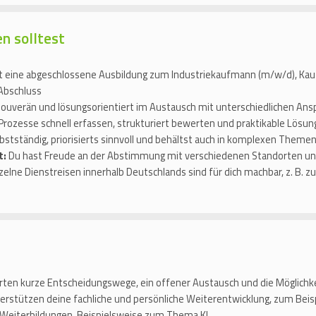
en solltest
t eine abgeschlossene Ausbildung zum Industriekaufmann (m/w/d), K
Abschluss
, souverän und lösungsorientiert im Austausch mit unterschiedlichen An
 Prozesse schnell erfassen, strukturiert bewerten und praktikable Lösun
bstständig, priorisierts sinnvoll und behältst auch in komplexen Themen
t:
Du hast Freude an der Abstimmung mit verschiedenen Standorten un
zelne Dienstreisen innerhalb Deutschlands sind für dich machbar, z. B. z
rten kurze Entscheidungswege, ein offener Austausch und die Möglichke
erstützen deine fachliche und persönliche Weiterentwicklung, zum Beispi
 Weiterbildungen, Beispielsweise zum Thema KI