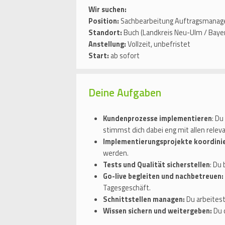
Wir suchen:
Position:
Sachbearbeitung Auftragsmana
Standort:
Buch (Landkreis Neu-Ulm / Baye
Anstellung:
Vollzeit, unbefristet
Start:
ab sofort
Deine Aufgaben
Kundenprozesse implementieren
: D
stimmst dich dabei eng mit allen relev
Implementierungsprojekte koordini
werden.
Tests und Qualität sicherstellen
: Du
Go-live begleiten und nachbetreuen:
Tagesgeschäft.
Schnittstellen managen:
Du arbeitest
Wissen sichern und weitergeben:
Du 