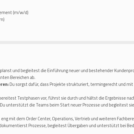
gement (m/w/d)
rn)
u planst und begleitest die Einführung neuer und bestehender Kunden
anten Bereichen ab.
eren:
Du sorgst dafür, dass Projekte strukturiert, termingerecht und mi
 bereitest Testphasen vor, führst sie durch und hältst die Ergebnisse nac
Du unterstützt die Teams beim Start neuer Prozesse und begleitest sie
 eng mit dem Order Center, Operations, Vertrieb und weiteren Fachbe
dokumentierst Prozesse, begleitest Übergaben und unterstützt bei Bed