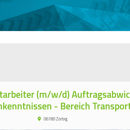
arbeiter (m/w/d) Auftragsabwic
kenntnissen - Bereich Transpor
06780 Zörbig