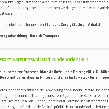
Gebrauchtwagenvermarkter, Autovermietungen, Leasingunternehmen ode
ner im Flottenmanagement, beherrschen wir die gesamte Klaviatur von de
uchtwagen.
t und unbefristet für unseren
Standort Zörbig (Sachsen-Anhalt)
:
tragsabwicklung - Bereich Transport
verantwortungsvoll und kundenorientiert
le. Komplexe Prozesse, klare Abläufe – dein Beitrag zählt. Du häl
u sorgst dafür, dass im Hintergrund alles läuft – strukturiert, zuv
ere Disponenten aktiv bei der Abwicklung der Kundenaufträge und behält
Aufträge sauber und vollständig in unserem System – die Basis für einen 
ustausch mit unseren Kunden, koordinierst Termine und klärst offene Fr
n und sorgst dafür, dass alle Abläufe pünktlich und kundenorientiert u