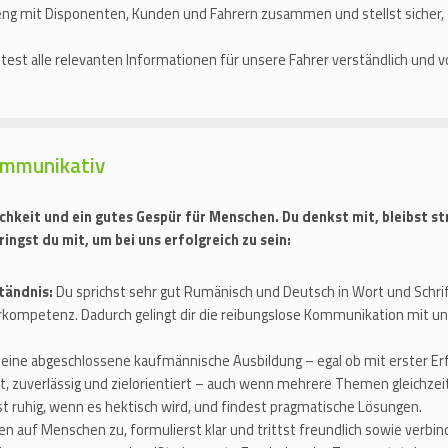
ng mit Disponenten, Kunden und Fahrern zusammen und stellst sicher, da
itest alle relevanten Informationen für unsere Fahrer verständlich und vo
ommunikativ
ichkeit und ein gutes Gespür für Menschen. Du denkst mit, bleibst s
ingst du mit, um bei uns erfolgreich zu sein:
tändnis:
Du sprichst sehr gut Rumänisch und Deutsch in Wort und Schrif
kompetenz. Dadurch gelingt dir die reibungslose Kommunikation mit un
t eine abgeschlossene kaufmännische Ausbildung – egal ob mit erster Erf
t, zuverlässig und zielorientiert – auch wenn mehrere Themen gleichzeit
st ruhig, wenn es hektisch wird, und findest pragmatische Lösungen.
en auf Menschen zu, formulierst klar und trittst freundlich sowie verbind