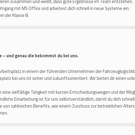
nderen zusammen und weißt, dass gute Ergebnisse im Team entstehen.
 Umgang mit MS Office und arbeitest dich schnell in neue Systeme ein.
in der Klasse B.
ve – und genau die bekommst du bei uns.
 Arbeitsplatz in einem der führenden Unternehmen der Fahrzeuglogistikb
splatz bei uns ist sicher und zukunftsorientiert. Wir bieten dir einen unb
 eine vielfältige Tätigkeit mit kurzen Entscheidungswegen und der Mögl
ndliche Einarbeitung ist für uns selbstverständlich, damit du dich schnel
re von zahlreichen Benefits, wie einem Zuschuss zur betrieblichen Alter
nen.