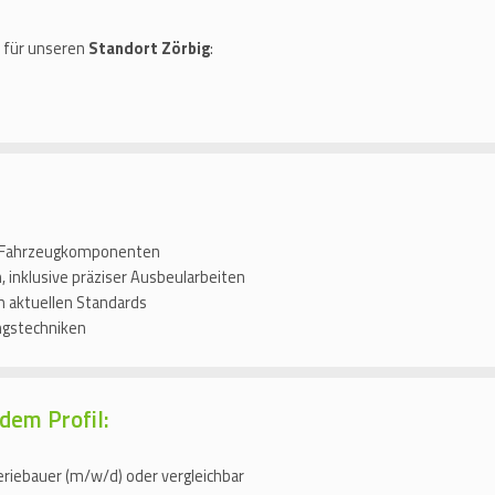
t für unseren
Standort Zörbig
:
n Fahrzeugkomponenten
 inklusive präziser Ausbeularbeiten
h aktuellen Standards
ngstechniken
dem Profil:
riebauer (m/w/d) oder vergleichbar