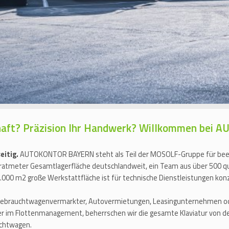
chaft? Präzision Ihr Handwerk? Willkommen be
seitig.
AUTOKONTOR BAYERN steht als Teil der MOSOLF-Gruppe für beei
adratmeter Gesamtlagerfläche deutschlandweit, ein Team aus über 500 qu
000 m2 große Werkstattfläche ist für technische Dienstleistungen konz
Gebrauchtwagenvermarkter, Autovermietungen, Leasingunternehmen oder
ner im Flottenmanagement, beherrschen wir die gesamte Klaviatur von de
uchtwagen.