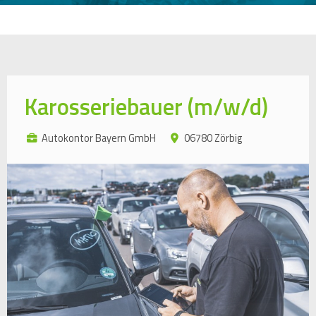
Karosseriebauer (m/w/d)
Autokontor Bayern GmbH
06780 Zörbig