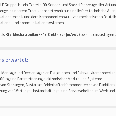
 Gruppe, ist ein Experte für Sonder- und Spezialfahrzeuge aller Art un
euge in unserem Produktionsnetzwerk aus und liefern technische Aus
nikationstechnik und dem Komponentenbau – von mechanischen Bautei
rmations- und Kommunikationssystemen.
 als
Kfz-Mechatroniker/Kfz-Elektriker (m/w/d)
bei uns einzusteigen 
ns erwartet:
e Montage und Demontage von Baugruppen und Fahrzeugkomponenten 
 Prüfung und Parametrierung elektronischer Module und Systeme.
von Störungen, Austausch fehlerhafter Komponenten sowie Funktions-
ung von Wartungs‑, Instandhaltungs‑ und Servicearbeiten im Werk un