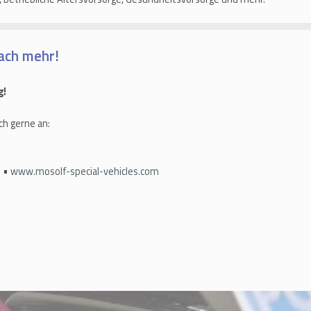
ach mehr!
g!
ch gerne an:
h •
www.mosolf-special-vehicles.com