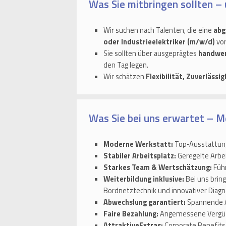
Was Sie mitbringen sollten – 
Wir suchen nach Talenten, die eine
abg
oder Industrieelektriker (m/w/d)
vor
Sie sollten über ausgeprägtes
handwer
den Tag legen.
Wir schätzen
Flexibilität, Zuverlässi
Was Sie bei uns erwartet – Me
Moderne Werkstatt:
Top‑Ausstattung,
Stabiler Arbeitsplatz:
Geregelte Arbe
Starkes Team & Wertschätzung:
Führ
Weiterbildung inklusive:
Bei uns brin
Bordnetztechnik und innovativer Diagn
Abwechslung garantiert:
Spannende A
Faire Bezahlung:
Angemessene Vergütu
AttraktiveExtras:
Corporate Benefits,