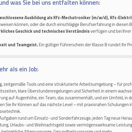
und was Sie bei uns entfalten können:
eschlossene Ausbildung als Kfz-Mechatroniker (m/w/d), Kfz-Elektr
weisen können, oder die durch einschlägige Berufserfahrung in diesen 
kliches Geschick und technisches Verständnis
verfügen und bei Ihrer 
gkeit und Teamgeist.
Ein gültiger Führerschein der Klasse B rundet Ihr Pro
hr als ein Job:
 zeitgemäße Tools und eine strukturierte Arbeitsumgebung – für profe
itszeiten, klare Überstundenregelungen und Sicherheit in einem wach
ung auf Augenhöhe, ein Team, das zusammenhält, und ein Umfeld, in d
gen Sie Ihr Können auf das nächste Level – mit praxisnahen Schulungen
osetechnik.
ufgaben rund um Einsatz- und Sonderfahrzeuge, jeden Tag neue Hera
ng, Urlaubs- und Weihnachtsgeld sowie vermögenswirksame Leistung
 betriebliche Altersvorsorge, Gesundheitsvorsorge und mehr.