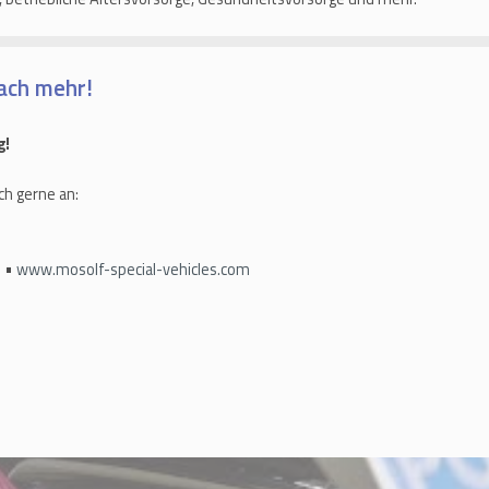
ach mehr!
g!
ch gerne an:
h •
www.mosolf-special-vehicles.com