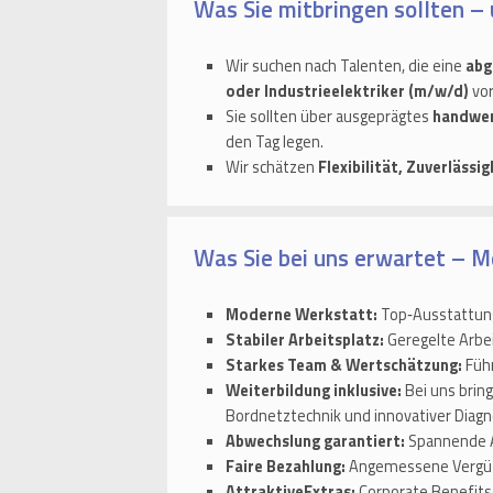
Was Sie mitbringen sollten – 
Wir suchen nach Talenten, die eine
abg
oder Industrieelektriker (m/w/d)
vor
Sie sollten über ausgeprägtes
handwer
den Tag legen.
Wir schätzen
Flexibilität, Zuverlässi
Was Sie bei uns erwartet – Me
Moderne Werkstatt:
Top‑Ausstattung,
Stabiler Arbeitsplatz:
Geregelte Arbe
Starkes Team & Wertschätzung:
Führ
Weiterbildung inklusive:
Bei uns brin
Bordnetztechnik und innovativer Diagn
Abwechslung garantiert:
Spannende A
Faire Bezahlung:
Angemessene Vergütu
AttraktiveExtras:
Corporate Benefits,