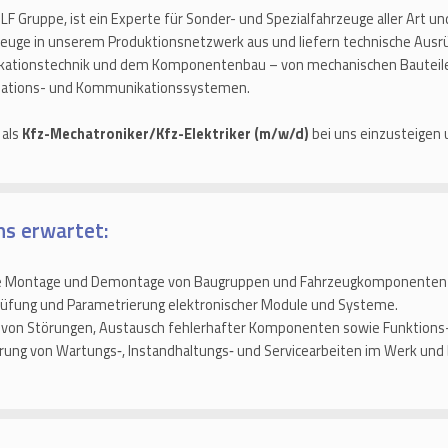
 Gruppe, ist ein Experte für Sonder- und Spezialfahrzeuge aller Art un
euge in unserem Produktionsnetzwerk aus und liefern technische Aus
nikationstechnik und dem Komponentenbau – von mechanischen Bautei
rmations- und Kommunikationssystemen.
 als
Kfz-Mechatroniker/Kfz-Elektriker (m/w/d)
bei uns einzusteigen 
ns erwartet:
e Montage und Demontage von Baugruppen und Fahrzeugkomponenten 
 Prüfung und Parametrierung elektronischer Module und Systeme.
von Störungen, Austausch fehlerhafter Komponenten sowie Funktions-
ung von Wartungs‑, Instandhaltungs‑ und Servicearbeiten im Werk un