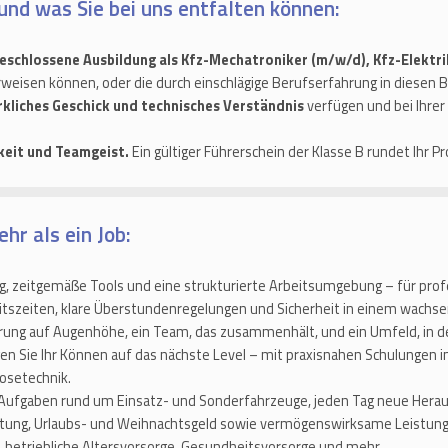
und was Sie bei uns entfalten können:
eschlossene Ausbildung als Kfz-Mechatroniker (m/w/d), Kfz-Elektr
weisen können, oder die durch einschlägige Berufserfahrung in diesen 
kliches Geschick und technisches Verständnis
verfügen und bei Ihrer 
gkeit und Teamgeist.
Ein gültiger Führerschein der Klasse B rundet Ihr Pro
hr als ein Job:
 zeitgemäße Tools und eine strukturierte Arbeitsumgebung – für profe
itszeiten, klare Überstundenregelungen und Sicherheit in einem wach
ung auf Augenhöhe, ein Team, das zusammenhält, und ein Umfeld, in d
gen Sie Ihr Können auf das nächste Level – mit praxisnahen Schulungen
osetechnik.
ufgaben rund um Einsatz- und Sonderfahrzeuge, jeden Tag neue Hera
ng, Urlaubs- und Weihnachtsgeld sowie vermögenswirksame Leistung
 betriebliche Altersvorsorge, Gesundheitsvorsorge und mehr.