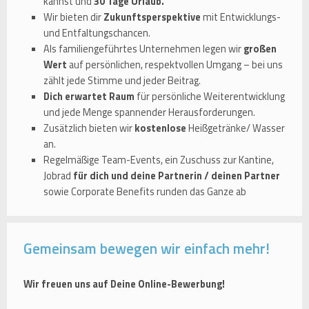
kannst und
30 Tage Urlaub.
Wir bieten dir
Zukunftsperspektive
mit Entwicklungs-
und Entfaltungschancen.
Als familiengeführtes Unternehmen legen wir
großen
Wert
auf persönlichen, respektvollen Umgang – bei uns
zählt jede Stimme und jeder Beitrag.
Dich erwartet Raum
für persönliche Weiterentwicklung
und jede Menge spannender Herausforderungen.
Zusätzlich bieten wir
kostenlose
Heißgetränke/ Wasser
an.
Regelmäßige Team-Events, ein Zuschuss zur Kantine,
Jobrad
für dich und deine Partnerin / deinen Partner
sowie Corporate Benefits runden das Ganze ab
Gemeinsam bewegen wir einfach mehr!
Wir freuen uns auf Deine Online-Bewerbung!