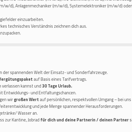
r (m/w/d), Anlagenmechaniker (m/w/d), Systemelektroniker (m/w/d) oder 
giefelder einzuarbeiten.
rkes technisches Verständnis zeichnen dich aus.
anzupacken.
n der spannenden Welt der Einsatz- und Sonderfahrzeuge.
 Vergütungspaket
auf Basis eines Tarifvertrags.
ch verlassen kannst und
30 Tage Urlaub.
t Entwicklungs- und Entfaltungschancen.
gen wir
großen Wert
auf persönlichen, respektvollen Umgang – bei uns 
Weiterentwicklung und jede Menge spannender Herausforderungen.
etränke/ Wasser an.
s zur Kantine, Jobrad
für dich und deine Partnerin / deinen Partner
s