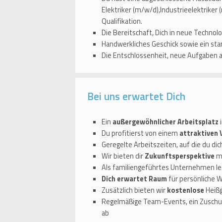
Elektriker (m/w/d),Industrieelektrike
Qualifikation.
Die Bereitschaft, Dich in neue Technolo
Handwerkliches Geschick sowie ein sta
Die Entschlossenheit, neue Aufgaben 
Bei uns erwartet Dich
Ein
außergewöhnlicher Arbeitsplatz
i
Du profitierst von einem
attraktiven
Geregelte Arbeitszeiten, auf die du di
Wir bieten dir
Zukunftsperspektive
mi
Als familiengeführtes Unternehmen le
Dich erwartet Raum
für persönliche 
Zusätzlich bieten wir
kostenlose
Heißg
Regelmäßige Team-Events, ein Zuschus
ab