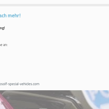
ach mehr!
ng!
e an:
olf-special-vehicles.com