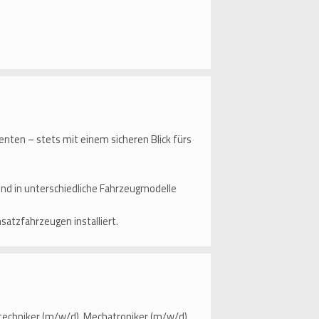
en – stets mit einem sicheren Blick fürs
d in unterschiedliche Fahrzeugmodelle
nsatzfahrzeugen installiert.
techniker (m/w/d), Mechatroniker (m/w/d),