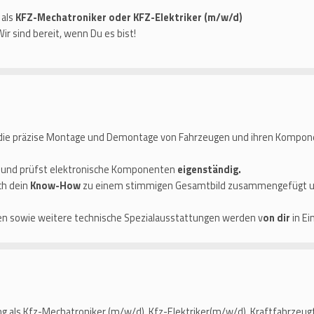
 als
KFZ-Mechatroniker oder KFZ-Elektriker (m/w/d)
r sind bereit, wenn Du es bist!
ie präzise Montage und Demontage von Fahrzeugen und ihren Komponent
 und prüfst elektronische Komponenten
eigenständig.
ch dein
Know-How
zu einem stimmigen Gesamtbild zusammengefügt un
n sowie weitere technische Spezialausstattungen werden v
on dir
in Ei
g als Kfz-Mechatroniker (m/w/d), Kfz-Elektriker(m/w/d), Kraftfahrzeug