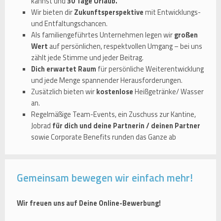
kannst und
30 Tage Urlaub.
Wir bieten dir
Zukunftsperspektive
mit Entwicklungs-
und Entfaltungschancen.
Als familiengeführtes Unternehmen legen wir
großen
Wert
auf persönlichen, respektvollen Umgang – bei uns
zählt jede Stimme und jeder Beitrag.
Dich erwartet Raum
für persönliche Weiterentwicklung
und jede Menge spannender Herausforderungen.
Zusätzlich bieten wir
kostenlose
Heißgetränke/ Wasser
an.
Regelmäßige Team-Events, ein Zuschuss zur Kantine,
Jobrad
für dich und deine Partnerin / deinen Partner
sowie Corporate Benefits runden das Ganze ab
Gemeinsam bewegen wir einfach mehr!
Wir freuen uns auf Deine Online-Bewerbung!