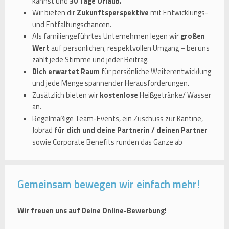
kannst und
30 Tage Urlaub.
Wir bieten dir
Zukunftsperspektive
mit Entwicklungs-
und Entfaltungschancen.
Als familiengeführtes Unternehmen legen wir
großen
Wert
auf persönlichen, respektvollen Umgang – bei uns
zählt jede Stimme und jeder Beitrag.
Dich erwartet Raum
für persönliche Weiterentwicklung
und jede Menge spannender Herausforderungen.
Zusätzlich bieten wir
kostenlose
Heißgetränke/ Wasser
an.
Regelmäßige Team-Events, ein Zuschuss zur Kantine,
Jobrad
für dich und deine Partnerin / deinen Partner
sowie Corporate Benefits runden das Ganze ab
Gemeinsam bewegen wir einfach mehr!
Wir freuen uns auf Deine Online-Bewerbung!