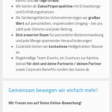
kannst und
30 Tage Urlaub.
Wir bieten dir
Zukunftsperspektive
mit Entwicklungs-
und Entfaltungschancen.
Als familiengeführtes Unternehmen legen wir
großen
Wert
auf persönlichen, respektvollen Umgang – bei uns
zählt jede Stimme und jeder Beitrag.
Dich erwartet Raum
für persönliche Weiterentwicklung
und jede Menge spannender Herausforderungen.
Zusätzlich bieten wir
kostenlose
Heißgetränke/ Wasser
an.
Regelmäßige Team-Events, ein Zuschuss zur Kantine,
Jobrad
für dich und deine Partnerin / deinen Partner
sowie Corporate Benefits runden das Ganze ab
Gemeinsam bewegen wir einfach mehr!
Wir freuen uns auf Deine Online-Bewerbung!