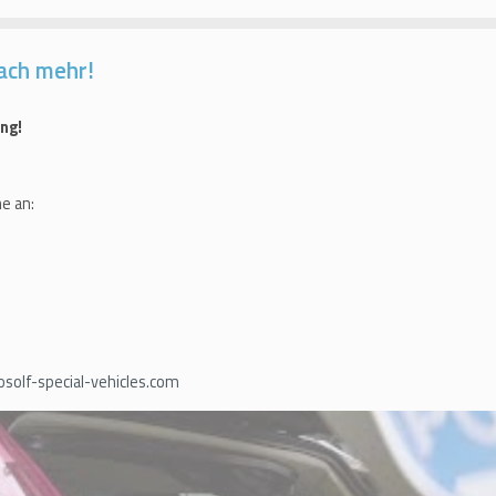
ach mehr!
ng!
e an:
olf-special-vehicles.com