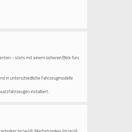
en – stets mit einem sicheren Blick fürs
d in unterschiedliche Fahrzeugmodelle
nsatzfahrzeugen installiert.
techniker (m/w/d), Mechatroniker (m/w/d),