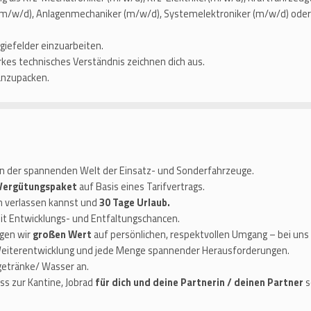
r (m/w/d), Anlagenmechaniker (m/w/d), Systemelektroniker (m/w/d) oder 
giefelder einzuarbeiten.
rkes technisches Verständnis zeichnen dich aus.
anzupacken.
n der spannenden Welt der Einsatz- und Sonderfahrzeuge.
 Vergütungspaket
auf Basis eines Tarifvertrags.
ch verlassen kannst und
30 Tage Urlaub.
t Entwicklungs- und Entfaltungschancen.
gen wir
großen Wert
auf persönlichen, respektvollen Umgang – bei uns 
Weiterentwicklung und jede Menge spannender Herausforderungen.
etränke/ Wasser an.
s zur Kantine, Jobrad
für dich und deine Partnerin / deinen Partner
s