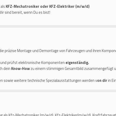
 als
KFZ-Mechatroniker oder KFZ-Elektriker (m/w/d)
r sind bereit, wenn Du es bist!
ie präzise Montage und Demontage von Fahrzeugen und ihren Komponent
 und prüfst elektronische Komponenten
eigenständig.
ch dein
Know-How
zu einem stimmigen Gesamtbild zusammengefügt un
n sowie weitere technische Spezialausstattungen werden v
on dir
in Ei
g als Kfz-Mechatroniker (m/w/d), Kfz-Elektriker(m/w/d), Kraftfahrzeug