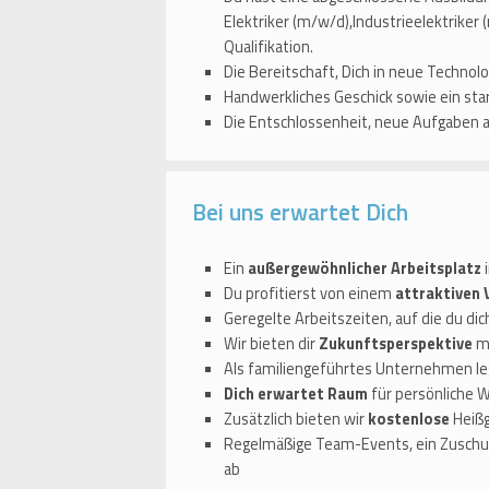
Elektriker (m/w/d),Industrieelektrike
Qualifikation.
Die Bereitschaft, Dich in neue Technolo
Handwerkliches Geschick sowie ein sta
Die Entschlossenheit, neue Aufgaben 
Bei uns erwartet Dich
Ein
außergewöhnlicher Arbeitsplatz
i
Du profitierst von einem
attraktiven
Geregelte Arbeitszeiten, auf die du di
Wir bieten dir
Zukunftsperspektive
mi
Als familiengeführtes Unternehmen le
Dich erwartet Raum
für persönliche 
Zusätzlich bieten wir
kostenlose
Heißg
Regelmäßige Team-Events, ein Zuschus
ab