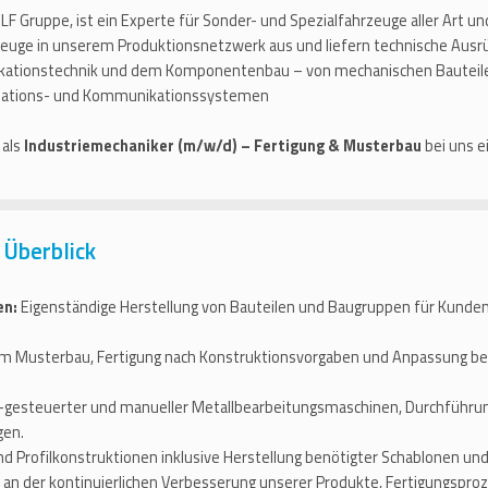
 Gruppe, ist ein Experte für Sonder- und Spezialfahrzeuge aller Art un
euge in unserem Produktionsnetzwerk aus und liefern technische Aus
nikationstechnik und dem Komponentenbau – von mechanischen Bautei
rmations- und Kommunikationssystemen
 als
Industriemechaniker (m/w/d) – Fertigung & Musterbau
bei uns 
 Überblick
en:
Eigenständige Herstellung von Bauteilen und Baugruppen für Kunde
im Musterbau, Fertigung nach Konstruktionsvorgaben und Anpassung b
gesteuerter und manueller Metallbearbeitungsmaschinen, Durchführu
gen.
Profilkonstruktionen inklusive Herstellung benötigter Schablonen und
 an der kontinuierlichen Verbesserung unserer Produkte, Fertigungspro