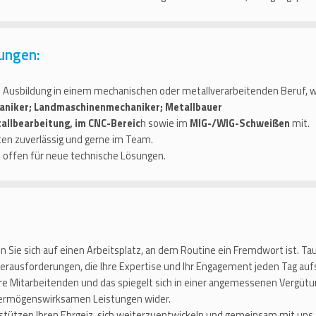
ungen:
 Ausbildung in einem mechanischen oder metallverarbeitenden Beruf, wi
niker; Landmaschinenmechaniker; Metallbauer
allbearbeitung, im CNC-Bereic
h sowie im
MIG-/WIG-Schweißen
mit.
ten zuverlässig und gerne im Team.
d offen für neue technische Lösungen.
n Sie sich auf einen Arbeitsplatz, an dem Routine ein Fremdwort ist. Tau
Herausforderungen, die Ihre Expertise und Ihr Engagement jeden Tag auf
e Mitarbeitenden und das spiegelt sich in einer angemessenen Vergütu
vermögenswirksamen Leistungen wider.
stützen Ihren Ehrgeiz, sich weiterzuentwickeln und gemeinsam mit uns z