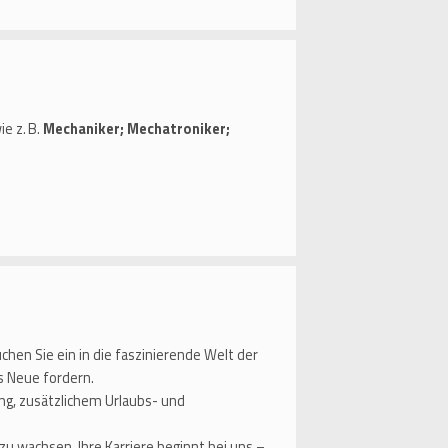
e z. B.
Mechaniker; Mechatroniker;
chen Sie ein in die faszinierende Welt der
s Neue fordern.
ng, zusätzlichem Urlaubs- und
u wachsen. Ihre Karriere beginnt bei uns –