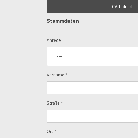
CV-Upload
Stammdaten
Anrede
---
Vorname
*
Straße
*
Ort
*