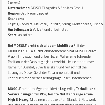
(m/w/d)
Unternehmen:
MOSOLF Logistics & Services GmbH
Region:
Ost (Raum Leipzig)
Standorte:
Leipzig, Rackwitz, Glauchau, Gößnitz, Zörbig, Großzöberitz, Eisenac
Anstellungsart:
Vollzeit und unbefristet
Start:
ab sofort
Bei MOSOLF dreht sich alles um Mobilität:
Seit der
Gründung 1955 als Familienunternehmen hat MOSOLF durch
Vision, Innovation und unbeirrbaren Willen eine führende
Position in der Fahrzeuglogistik erreicht. Heute steht unser
Name für Qualität, Zuverlässigkeit und fortschrittliche
Lösungen. Dieser Geist der Zusammenarbeit und
kontinuierlichen Verbesserung prägt unser Unternehmen.
MOSOLF
bietet maßgeschneiderte
Logistik-, Technik- und
Servicelösungen für Pkw, leichte Nutzfahrzeuge sowie
High & Heavy.
Mit einem europaweiten Standort-Netzwerk
und einer multimodalen Verkehrsträgerflotte sorgen wir für