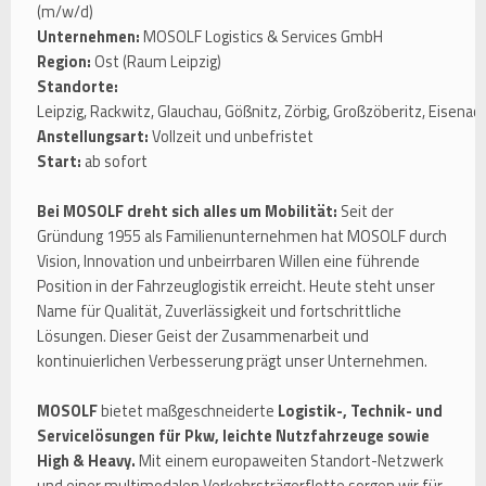
(m/w/d)
Unternehmen:
MOSOLF Logistics & Services GmbH
Region:
Ost (Raum Leipzig)
Standorte:
Leipzig, Rackwitz, Glauchau, Gößnitz, Zörbig, Großzöberitz, Eisenac
Anstellungsart:
Vollzeit und unbefristet
Start:
ab sofort
Bei MOSOLF dreht sich alles um Mobilität:
Seit der
Gründung 1955 als Familienunternehmen hat MOSOLF durch
Vision, Innovation und unbeirrbaren Willen eine führende
Position in der Fahrzeuglogistik erreicht. Heute steht unser
Name für Qualität, Zuverlässigkeit und fortschrittliche
Lösungen. Dieser Geist der Zusammenarbeit und
kontinuierlichen Verbesserung prägt unser Unternehmen.
MOSOLF
bietet maßgeschneiderte
Logistik-, Technik- und
Servicelösungen für Pkw, leichte Nutzfahrzeuge sowie
High & Heavy.
Mit einem europaweiten Standort-Netzwerk
und einer multimodalen Verkehrsträgerflotte sorgen wir für